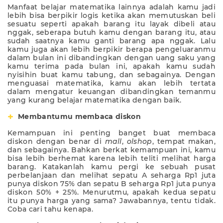
Manfaat belajar matematika lainnya adalah kamu jadi
lebih bisa berpikir logis ketika akan memutuskan beli
sesuatu seperti apakah barang itu layak dibeli atau
nggak, seberapa butuh kamu dengan barang itu, atau
sudah saatnya kamu ganti barang apa nggak. Lalu
kamu juga akan lebih berpikir berapa pengeluaranmu
dalam bulan ini dibandingkan dengan uang saku yang
kamu terima pada bulan ini, apakah kamu sudah
nyisihin buat kamu tabung, dan sebagainya. Dengan
menguasai matematika, kamu akan lebih tertata
dalam mengatur keuangan dibandingkan temanmu
yang kurang belajar matematika dengan baik.
Membantumu membaca
diskon
Kemampuan ini penting banget buat membaca
diskon dengan benar di
mall
,
olshop
, tempat makan,
dan sebagainya.
Bahkan berkat kemampuan ini, kamu
bisa lebih berhemat karena lebih teliti melihat harga
barang. Katakanlah kamu pergi ke sebuah pusat
perbelanjaan dan melihat sepatu A seharga Rp1 juta
punya diskon 75% dan sepatu B seharga Rp1 juta punya
diskon 50% + 25%. Menurutmu, apakah kedua sepatu
itu punya harga yang sama? Jawabannya, tentu tidak.
Coba cari tahu kenapa.