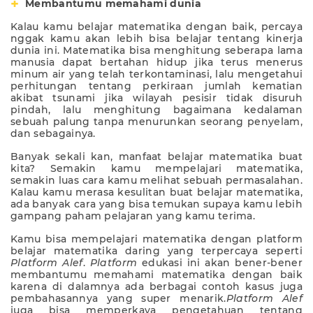
Membantumu memahami dunia
Kalau kamu belajar matematika dengan baik, percaya
nggak kamu akan lebih bisa belajar tentang kinerja
dunia ini. Matematika bisa menghitung seberapa lama
manusia dapat bertahan hidup jika terus menerus
minum air yang telah terkontaminasi, lalu mengetahui
perhitungan tentang perkiraan jumlah kematian
akibat tsunami jika wilayah pesisir tidak disuruh
pindah, lalu menghitung bagaimana kedalaman
sebuah palung tanpa menurunkan seorang penyelam,
dan sebagainya.
Banyak sekali kan, manfaat belajar matematika buat
kita? Semakin kamu mempelajari matematika,
semakin luas cara kamu melihat sebuah permasalahan.
Kalau kamu merasa kesulitan buat belajar matematika,
ada banyak cara yang bisa temukan supaya kamu lebih
gampang paham pelajaran yang kamu terima.
Kamu bisa mempelajari matematika dengan platform
belajar matematika daring yang terpercaya seperti
Platform Ale
f
.
Platform
edukasi ini akan bener-bener
membantumu memahami matematika dengan baik
karena di dalamnya ada berbagai contoh kasus juga
pembahasannya yang super menarik.
Platform Alef
juga bisa memperkaya pengetahuan tentang