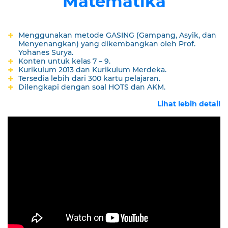
Matematika
Menggunakan metode GASING (Gampang, Asyik, dan
Menyenangkan) yang dikembangkan oleh Prof.
Yohanes Surya.
Konten untuk kelas 7 – 9.
Kurikulum 2013 dan Kurikulum Merdeka.
Tersedia lebih dari 300 kartu pelajaran.
Dilengkapi dengan soal HOTS dan AKM.
Lihat lebih detail