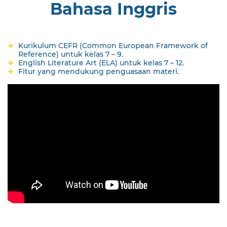
Bahasa Inggris
Kurikulum CEFR (Common European Framework of
Reference) untuk kelas 7 – 9.
English Literature Art (ELA) untuk kelas 7 – 12.
Fitur yang mendukung penguasaan materi.