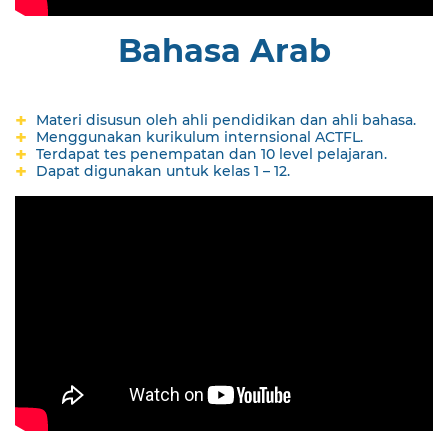
Bahasa Arab
Materi disusun oleh ahli pendidikan dan ahli bahasa.
Menggunakan kurikulum internsional ACTFL.
Terdapat tes penempatan dan 10 level pelajaran.
Dapat digunakan untuk kelas 1 – 12.