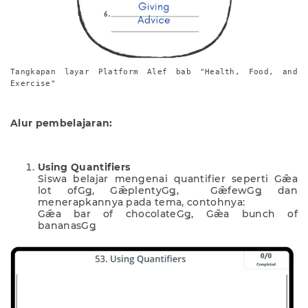
Tangkapan layar Platform Alef bab "Health, Food, and
Exercise"
Alur pembelajaran:
Using Quantifiers
Siswa belajar mengenai quantifier seperti Gǣa
lot ofGǥ, GǣplentyGǥ, GǣfewGǥ dan
menerapkannya pada tema, contohnya:
Gǣa bar of chocolateGǥ, Gǣa bunch of
bananasGǥ