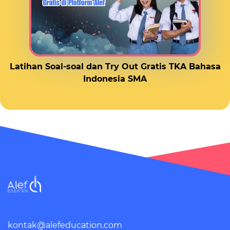
Latihan Soal-soal dan Try Out Gratis TKA Bahasa
Indonesia SMA
kontak@alefeducation.com