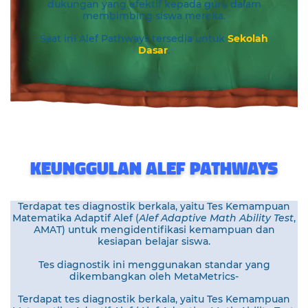
dukungan yang efektif kepada guru dalam
membimbing siswa mereka.
Saat ini Alef Pathways tersedia untuk
Sekolah
Dasar
.
KEUNGGULAN ALEF PATHWAYS
Terdapat tes diagnostik berkala, yaitu Tes Kemampuan
Matematika Adaptif Alef (
Alef Adaptive Math Ability Test
,
AMAT) untuk mengidentifikasi kemampuan dan
kesiapan belajar siswa.
Tes diagnostik ini menggunakan standar yang
dikembangkan oleh MetaMetrics-
Terdapat tes diagnostik berkala, yaitu Tes Kemampuan