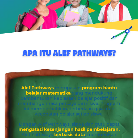
APA ITU ALEF PATHWAYS?
Alef Pathways
merupakan
program bantu
belajar matematika
yang mendukung
pembentukan kebiasaan belajar positif dan
membangun rasa percaya diri siswa. Program
ini memperhatikan perbedaan gaya dan
kecepatan belajar setiap siswa.
Dengan Alef Pathways, siswa dan guru dapat
mengatasi kesenjangan hasil pembelajaran.
Alef Pathways
berbasis data
, memberikan