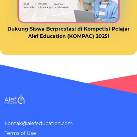
Dukung Siswa Berprestasi di Kompetisi Pelajar
Alef Education (KOMPAC) 2025!
kontak@alefeducation.com
Terms of Use