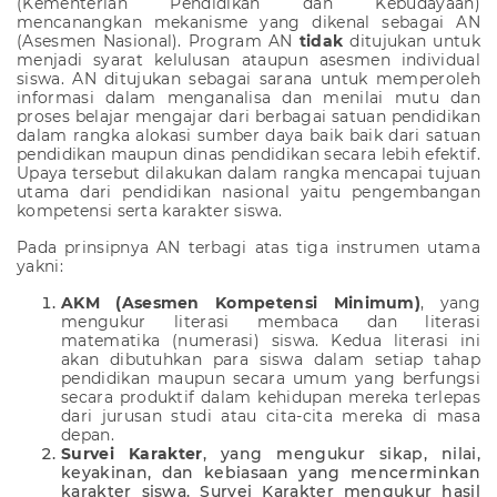
(Kementerian Pendidikan dan Kebudayaan)
mencanangkan mekanisme yang dikenal sebagai AN
(Asesmen Nasional). Program AN
tidak
ditujukan untuk
menjadi syarat kelulusan ataupun asesmen individual
siswa. AN ditujukan sebagai sarana untuk memperoleh
informasi dalam menganalisa dan menilai mutu dan
proses belajar mengajar dari berbagai satuan pendidikan
dalam rangka alokasi sumber daya baik baik dari satuan
pendidikan maupun dinas pendidikan secara lebih efektif.
Upaya tersebut dilakukan dalam rangka mencapai tujuan
utama dari pendidikan nasional yaitu pengembangan
kompetensi serta karakter siswa.
Pada prinsipnya AN terbagi atas tiga instrumen utama
yakni:
AKM
(Asesmen Kompetensi Minimum)
, yang
mengukur literasi membaca dan literasi
matematika (numerasi) siswa. Kedua literasi ini
akan dibutuhkan para siswa dalam setiap tahap
pendidikan maupun secara umum yang berfungsi
secara produktif dalam kehidupan mereka terlepas
dari jurusan studi atau cita-cita mereka di masa
depan.
Survei Karakter
, yang mengukur sikap, nilai,
keyakinan, dan kebiasaan yang mencerminkan
karakter siswa. Survei Karakter mengukur hasil