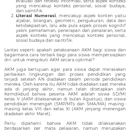
evaluasi dan refleksi informasi, serta aspek konteks
yang mencakup konteks personal, sosial budaya,
dan saintifik.
Literasi Numerasi
, mencakup aspek konten yaitu
aljabar, bilangan, geometri, pengukuran, data dan
ketidakpastian, lalu ada pula aspek proses kognitif
yakni pemahaman, penerapan dan penalaran, serta
aspek konteks yang mencakup konteks personal,
sosial budaya dan saintifik.
Lantas seperti apakah pelaksanaan
AKM
bagi siswa dan
bagaimana cara terbaik bagi para siswa mempersiapkan
diri untuk mengikuti
AKM
secara optimal?
AKM juga bertujuan agar para siswa dapat merasakan
perbaikan lingkungan dan proses pendidikan yang
terjadi setelah AN diadakan dalam periode pendidikan
mereka. Oleh karena itu AKM tidak diadakan saat mereka
ada di jenjang akhir, namun telah ditetapkan oleh
Kemdikbud bahwa peserta AKM adalah siswa SD/MI
kelas V (AKM dilaksanakan di bulan Agustus), dan siswa
pendidikan menengah (SMP/MTs dan SMA/MA) masing-
masing kelas VIII dan kelas XI (AKM jenjang menengah
diadakan akhir Maret).
Perlu dipahami bahwa
AKM
tidak dilaksanakan
berdasarkan per mata pelajaran, namun merupakan